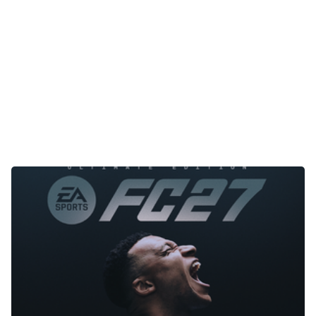
E-Mobilität
Tests
Über uns
Team
Zusammenarbeit
Kontakt
Impressum