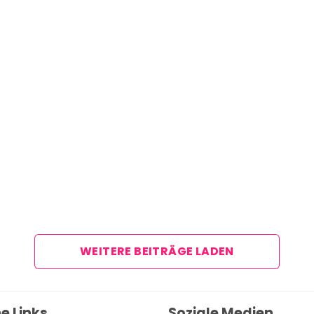
Über uns
Team
Zusammenarbeit
Kontakt
Impressum
WEITERE BEITRÄGE LADEN
e Links
Soziale Medien