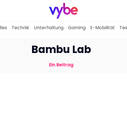
lles
Technik
Unterhaltung
Gaming
E-Mobilität
Tes
Aktuelles
Bambu Lab
Technik
Ein Beitrag
Unterhaltung
Gaming
E-Mobilität
Tests