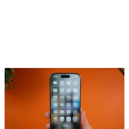
E-Mobilität
Tests
Über uns
Team
Zusammenarbeit
Kontakt
Impressum