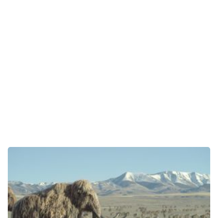
E-Mobilität
Tests
Über uns
Team
Zusammenarbeit
Kontakt
Impressum