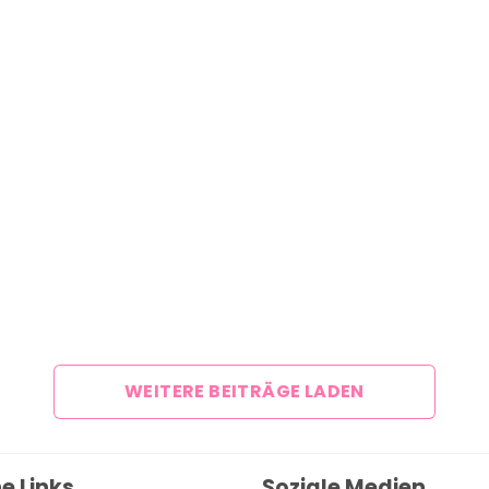
Über uns
Team
Zusammenarbeit
Kontakt
Impressum
WEITERE BEITRÄGE LADEN
e Links
Soziale Medien