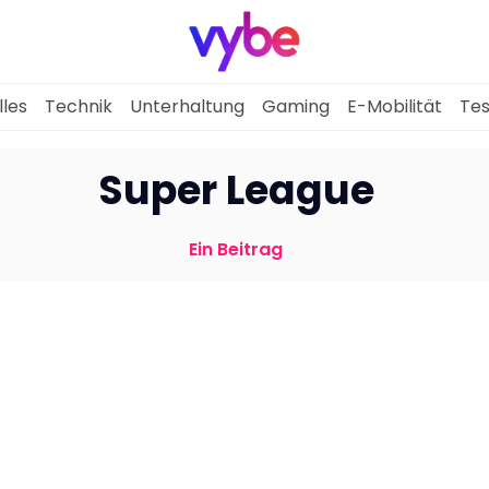
lles
Technik
Unterhaltung
Gaming
E-Mobilität
Tes
Aktuelles
Super League
Technik
Ein Beitrag
Unterhaltung
Gaming
E-Mobilität
Tests