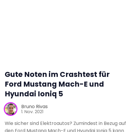
Tests
Über uns
Team
Zusammenarbeit
Gute Noten im Crashtest für
Kontakt
Ford Mustang Mach-E und
Hyundai Ioniq 5
Impressum
Bruno Rivas
1. Nov. 2021
Wie sicher sind Elektroautos? Zumindest in Bezug auf
den Ford Mustang Mach-E und Hyundai Ioniq 5 kann