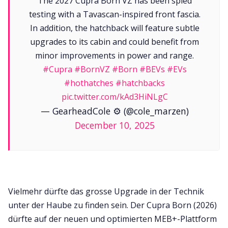
The 2027 Cupra Born VZ has been spied
testing with a Tavascan-inspired front fascia.
In addition, the hatchback will feature subtle
upgrades to its cabin and could benefit from
minor improvements in power and range.
#Cupra
#BornVZ
#Born
#BEVs
#EVs
#hothatches
#hatchbacks
pic.twitter.com/kAd3HiNLgC
— GearheadCole ⚙️ (@cole_marzen)
December 10, 2025
Vielmehr dürfte das grosse Upgrade in der Technik
unter der Haube zu finden sein. Der Cupra Born (2026)
dürfte auf der neuen und optimierten MEB+-Plattform