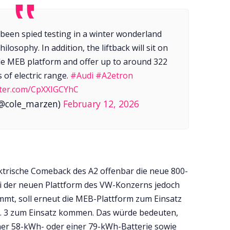
been spied testing in a winter wonderland
ilosophy. In addition, the liftback will sit on
le MEB platform and offer up to around 322
 of electric range.
#Audi
#A2etron
itter.com/CpXXIGCYhC
(@cole_marzen)
February 12, 2026
ektrische Comeback des A2 offenbar die neue 800-
ei der neuen Plattform des VW-Konzerns jedoch
mt, soll erneut die MEB-Plattform zum Einsatz
D. 3 zum Einsatz kommen. Das würde bedeuten,
iner 58-kWh- oder einer 79-kWh-Batterie sowie