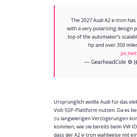
The 2027 Audi A2 e-tron has 
with a very polarizing design ph
top of the automaker’s scalab
hp and over 350 miles
pic.tw
— GearheadCole ⚙️ 
Ursprünglich wollte Audi für das el
Volt-SSP-Plattform nutzen. Da es b
zu langwierigen Verzögerungen kom
kommen, wie sie bereits beim VW I
dass der A2 e-tron wahlweise mit e