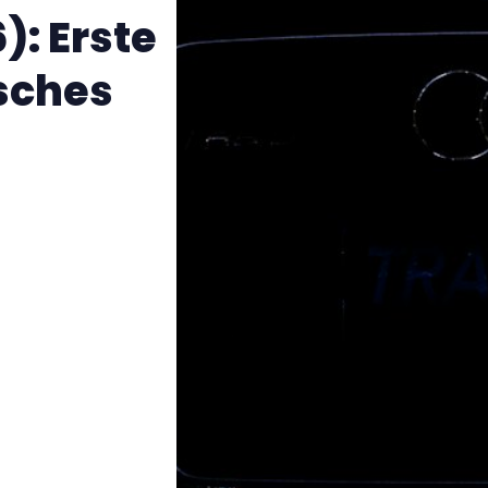
): Erste
isches