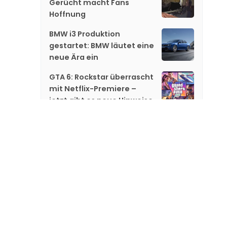
Gerücht macht Fans
Hoffnung
BMW i3 Produktion
gestartet: BMW läutet eine
neue Ära ein
GTA 6: Rockstar überrascht
mit Netflix-Premiere –
jetzt gibt es neue Hinweise
Gareth Edwards steigt bei
«Jurassic World 5» aus
«GTA 6»: Netflix zeigt
exklusiv neues Material